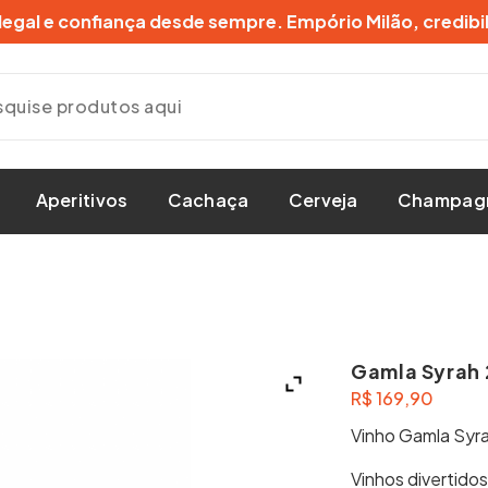
gal e confiança desde sempre. Empório Milão, credibi
Aperitivos
Cachaça
Cerveja
Champag
Gamla Syrah
R$
169,90
Vinho Gamla Syra
Vinhos divertidos