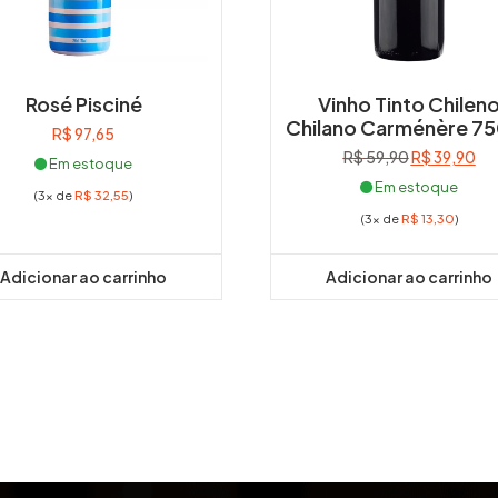
Rosé Pisciné
Vinho Tinto Chilen
Chilano Carménère 7
R$
97,65
O
O
R$
59,90
R$
39,90
Em estoque
preço
pr
Em estoque
(3x de
R$
32,55
)
original
atu
(3x de
R$
13,30
)
era:
é:
R$ 59,90.
R$ 
Adicionar ao carrinho
Adicionar ao carrinho