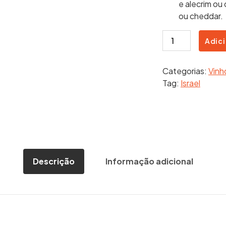
e alecrim ou
ou cheddar.
Gamla
Adici
Syrah
2020
Categorias:
Vinh
quantidade
Tag:
Israel
Descrição
Informação adicional