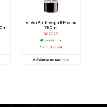
o
Vinho Petit Vega 8 Meses
50ml
750ml
R$
99,90
eço
Em estoque
al
(3x de
R$
33,30
)
39,90.
Adicionar ao carrinho