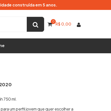
lidade construída em 5 anos.
0
R$
0,00
ne
 2020
h 750 ml.
 para um perfil jovem que quer escolher a