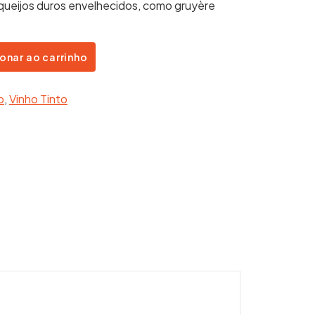
 queijos duros envelhecidos, como gruyère
onar ao carrinho
o
,
Vinho Tinto