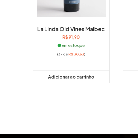
La Linda Old Vines Malbec
R$
91,90
Em estoque
(3x de
R$
30,63
)
Adicionar ao carrinho