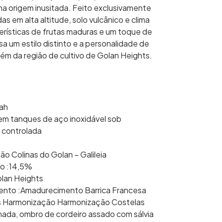
ma origem inusitada. Feito exclusivamente
as em alta altitude, solo vulcânico e clima
terísticas de frutas maduras e um toque de
a um estilo distinto e a personalidade de
lém da região de cultivo de Golan Heights.
rah
 em tanques de aço inoxidável sob
 controlada
ão Colinas do Golan – Galileia
co :14,5%
olan Heights
nto :Amadurecimento Barrica Francesa
s Harmonização Harmonização Costelas
ada, ombro de cordeiro assado com sálvia