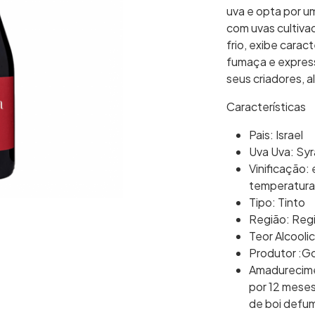
uva e opta por u
com uvas cultivad
frio, exibe carac
fumaça e express
seus criadores, a
Características
Pais: Israel
Uva Uva: Sy
Vinificação:
temperatura
Tipo: Tinto
Região: Regi
Teor Alcooli
Produtor :G
Amadurecime
por 12 mese
de boi defum