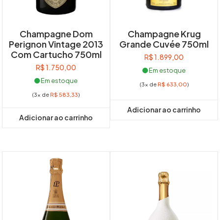
Champagne Dom
Champagne Krug
Perignon Vintage 2013
Grande Cuvée 750ml
Com Cartucho 750ml
R$
1.899,00
R$
1.750,00
Em estoque
Em estoque
(3x de
R$
633,00
)
(3x de
R$
583,33
)
Adicionar ao carrinho
Adicionar ao carrinho