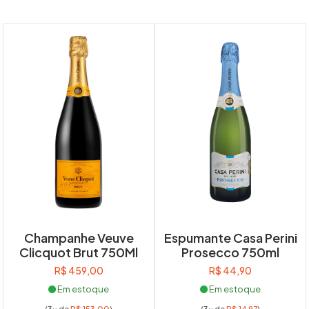
Champanhe Veuve
Espumante Casa Perini
Clicquot Brut 750Ml
Prosecco 750ml
R$
459,00
R$
44,90
Em estoque
Em estoque
(3x de
R$
153,00
)
(3x de
R$
14,97
)