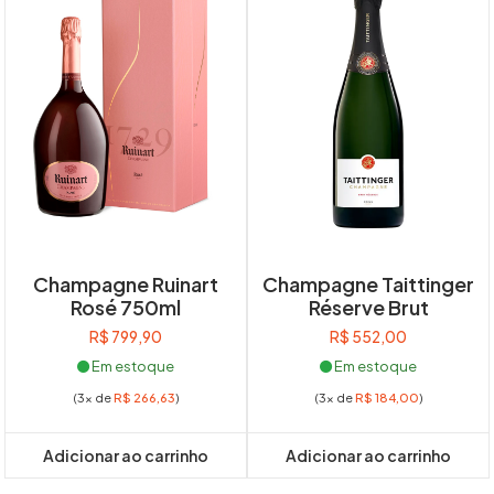
Champagne Ruinart
Champagne Taittinger
Rosé 750ml
Réserve Brut
R$
799,90
R$
552,00
Em estoque
Em estoque
(3x de
R$
266,63
)
(3x de
R$
184,00
)
Adicionar ao carrinho
Adicionar ao carrinho