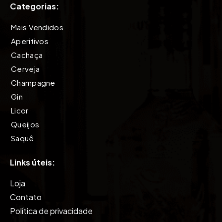
Categorias:
Mais Vendidos
Aperitivos
Cachaça
Cerveja
Champagne
Gin
Licor
Queijos
Saquê
Tequila
Links úteis:
Vinho
Vodkas
Loja
Whisky
Contato
Política de privacidade