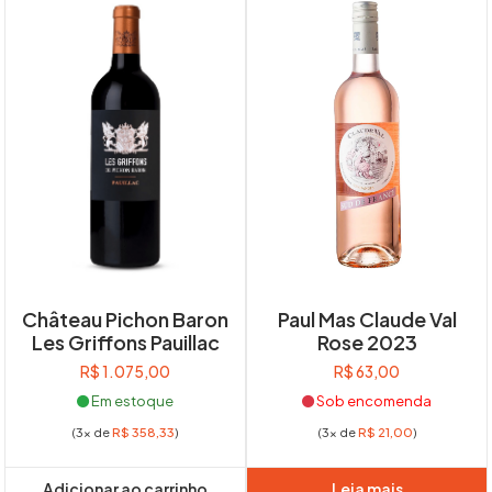
Château Pichon Baron
Paul Mas Claude Val
Les Griffons Pauillac
Rose 2023
R$
1.075,00
R$
63,00
Em estoque
Sob encomenda
(3x de
R$
358,33
)
(3x de
R$
21,00
)
Adicionar ao carrinho
Leia mais