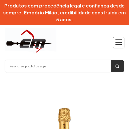
Pular
Produtos com procedência legal e confiança desde
para
sempre. Empório Milão, credibilidade construída em
o
5 anos.
conteúdo