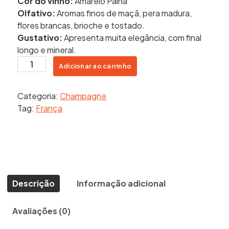
Cor do vinho:
Amarelo Palha
Olfativo:
Aromas finos de maçã, pera madura,
flores brancas, brioche e tostado.
Gustativo:
Apresenta muita elegância, com final
longo e mineral.
Champanhe
Adicionar ao carrinho
Veuve
Clicquot
Categoria:
Champagne
Brut
Tag:
França
750Ml
quantidade
Descrição
Informação adicional
Avaliações (0)