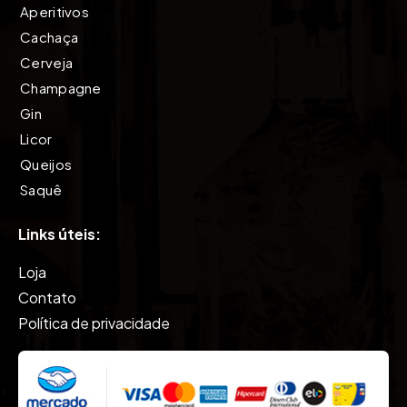
Aperitivos
Cachaça
Cerveja
Champagne
Gin
Licor
Queijos
Saquê
Tequila
Links úteis:
Vinho
Vodkas
Loja
Whisky
Contato
Política de privacidade