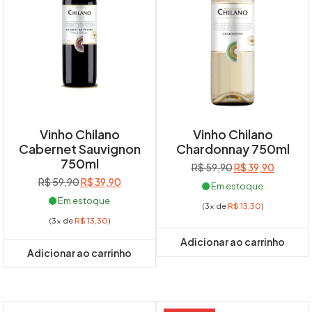
Vinho Chilano
Vinho Chilano
Cabernet Sauvignon
Chardonnay 750ml
750ml
O
O
R$
59,90
R$
39,90
preço
preço
O
O
R$
59,90
R$
39,90
Em estoque
original
atual
preço
preço
Em estoque
(3x de
R$
13,30
)
era:
é:
original
atual
(3x de
R$
13,30
)
R$ 59,90.
R$ 39,90
era:
é:
R$ 59,90.
R$ 39,90.
Adicionar ao carrinho
Adicionar ao carrinho