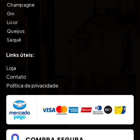
Champagne
Gin
Licor
Queijos
Saquê
Tequila
Links úteis:
Vinho
Vodkas
Loja
Whisky
Contato
Política de privacidade