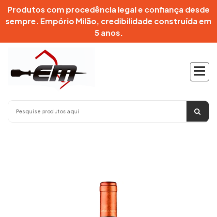
Pular
Produtos com procedência legal e confiança desde
para
sempre. Empório Milão, credibilidade construída em
o
5 anos.
conteúdo