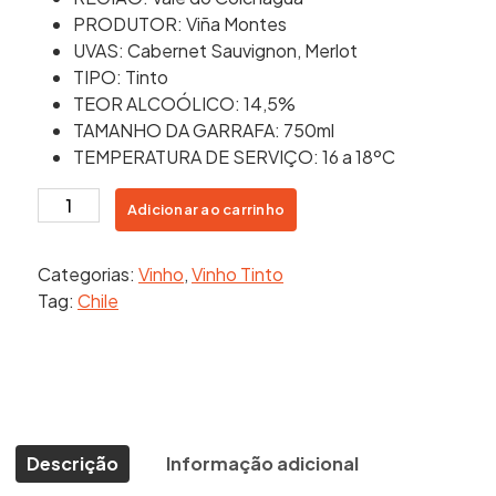
PRODUTOR: Viña Montes
UVAS: Cabernet Sauvignon, Merlot
TIPO: Tinto
TEOR ALCOÓLICO: 14,5%
TAMANHO DA GARRAFA: 750ml
TEMPERATURA DE SERVIÇO: 16 a 18ºC
MONTES
Adicionar ao carrinho
ALPHA
CABERNET
Categorias:
Vinho
,
Vinho Tinto
SAUVIGNON
Tag:
Chile
quantidade
Descrição
Informação adicional