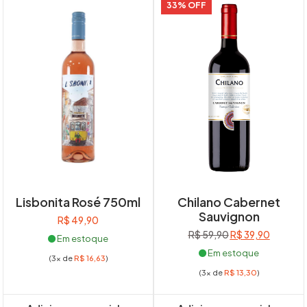
33% OFF
Lisbonita Rosé 750ml
Chilano Cabernet
Sauvignon
R$
49,90
O
O
R$
59,90
R$
39,90
Em estoque
preço
preço
Em estoque
(3x de
R$
16,63
)
original
atual
(3x de
R$
13,30
)
era:
é:
R$ 59,90.
R$ 39,90