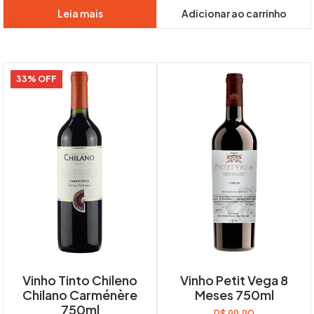
Leia mais
Adicionar ao carrinho
33% OFF
Vinho Tinto Chileno
Vinho Petit Vega 8
Chilano Carménère
Meses 750ml
750ml
R$
99,90