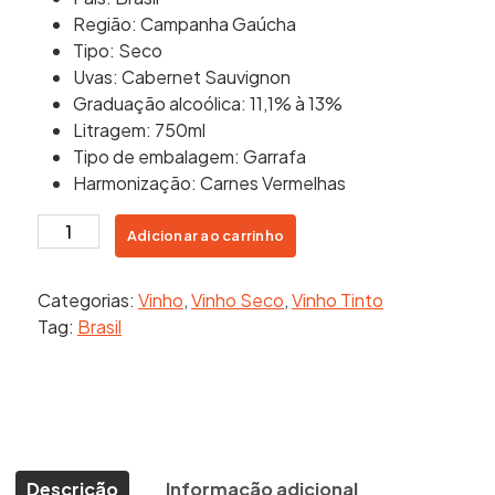
Região: Campanha Gaúcha
Tipo: Seco
Uvas: Cabernet Sauvignon
Graduação alcoólica: 11,1% à 13%
Litragem: 750ml
Tipo de embalagem: Garrafa
Harmonização: Carnes Vermelhas
Almadén
Adicionar ao carrinho
Cabernet
Sauvignon
Categorias:
Vinho
,
Vinho Seco
,
Vinho Tinto
quantidade
Tag:
Brasil
Descrição
Informação adicional