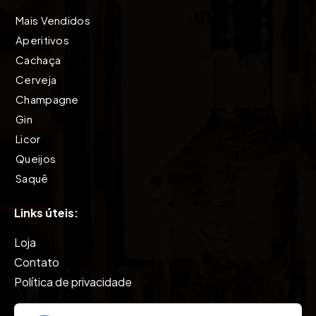
Mais Vendidos
Aperitivos
Cachaça
Cerveja
Champagne
Gin
Licor
Queijos
Saquê
Tequila
Links úteis:
Vinho
Vodkas
Loja
Whisky
Contato
Política de privacidade