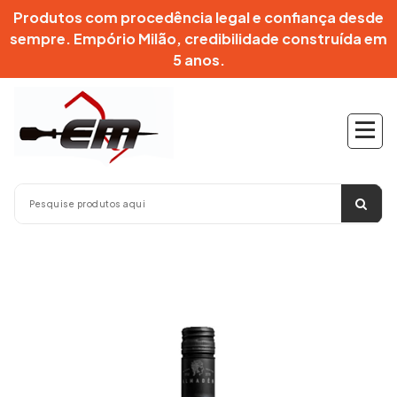
Pular
Produtos com procedência legal e confiança desde
para
sempre. Empório Milão, credibilidade construída em
o
5 anos.
conteúdo