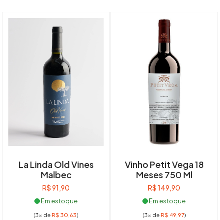
La Linda Old Vines
Vinho Petit Vega 18
Malbec
Meses 750 Ml
R$
91,90
R$
149,90
Em estoque
Em estoque
(3x de
R$
30,63
)
(3x de
R$
49,97
)