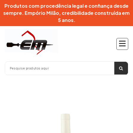
Pular
Produtos com procedência legal e confiança desde
para
sempre. Empório Milão, credibilidade construída em
o
5 anos.
conteúdo