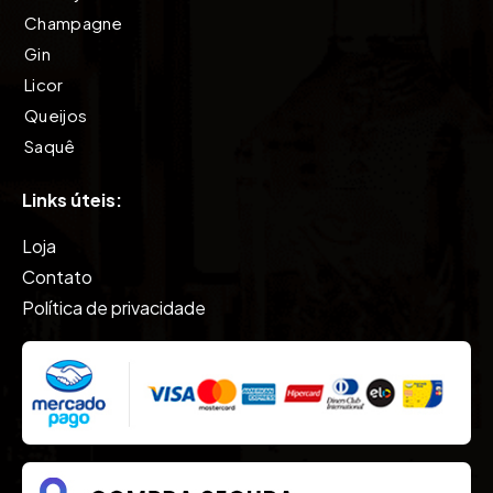
Champagne
Gin
Licor
Queijos
Saquê
Tequila
Links úteis:
Vinho
Vodkas
Loja
Whisky
Contato
Política de privacidade