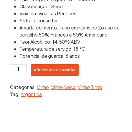
Classificação: Seco
Vinícola: Viña Las Perdices
Safra: a consultar
Amadurecimento: 1 ano em barris de 2o uso de
carvalho 50% Francês e 50% Americano
Teor Alcoólico: 14.50% ABV
Temperatura de serviço: 18 °C
Potencial de guarda: 6 anos
Chac
Adicionar ao carrinho
Chac
Reserva
Categorias:
Vinho
,
Vinho Seco
,
Vinho Tinto
Tannat
Tag:
Argentina
quantidade