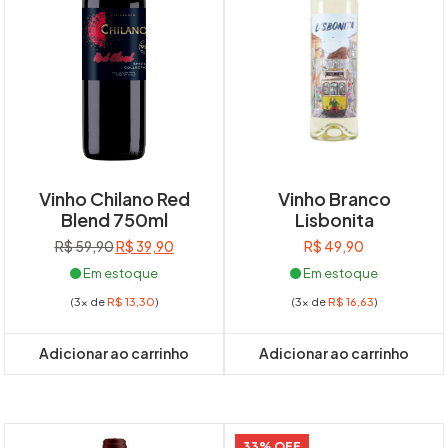
Vinho Chilano Red
Vinho Branco
Blend 750ml
Lisbonita
O
O
R$
59,90
R$
39,90
R$
49,90
preço
preço
Em estoque
Em estoque
original
atual
(3x de
R$
13,30
)
(3x de
R$
16,63
)
era:
é:
R$ 59,90.
R$ 39,90.
Adicionar ao carrinho
Adicionar ao carrinho
33% OFF