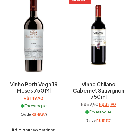
Vinho Petit Vega 18
Vinho Chilano
Meses 750 Ml
Cabernet Sauvignon
750ml
R$
149,90
O
O
R$
59,90
R$
39,90
Em estoque
preço
preço
Em estoque
(3x de
R$
49,97
)
original
atual
(3x de
R$
13,30
)
era:
é:
R$ 59,90.
R$ 39,90
Adicionar ao carrinho