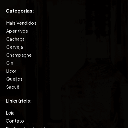
Categorias:
Mais Vendidos
Aperitivos
Cachaça
Cerveja
Champagne
Gin
Licor
Queijos
Saquê
Tequila
Links úteis:
Vinho
Vodkas
Loja
Whisky
Contato