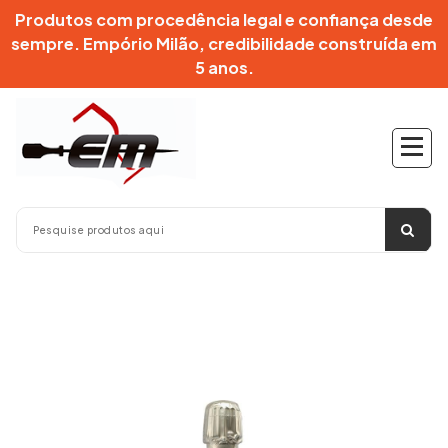
Pular
Produtos com procedência legal e confiança desde
para
sempre. Empório Milão, credibilidade construída em
o
5 anos.
conteúdo