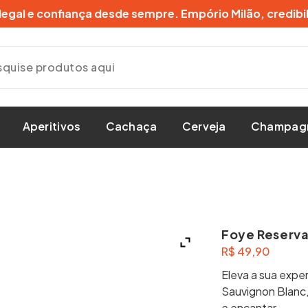
gal e confiança desde sempre. Empório Milão, credibi
Aperitivos
Cachaça
Cerveja
Champag
Foye Reserva
R$
49,90
Eleva a sua expe
Sauvignon Blanc,
e encantar.