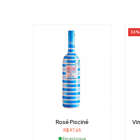
33%
Rosé Pisciné
Vi
R$
97,65
Em estoque