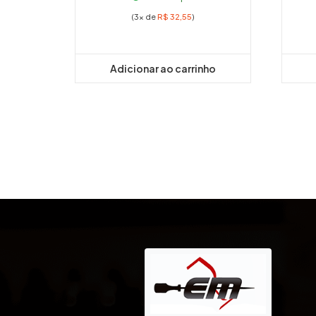
(3x de
R$
32,55
)
Adicionar ao carrinho