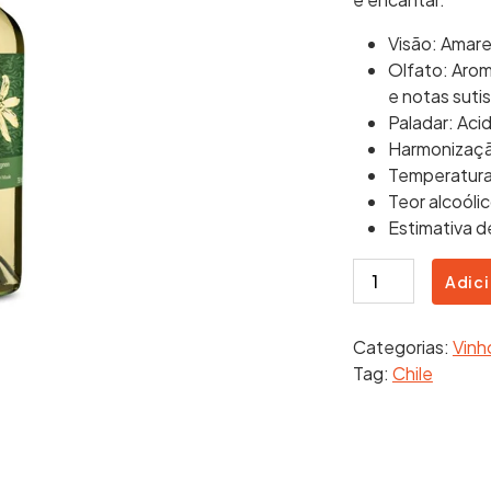
Visão: Amare
Olfato: Arom
e notas sutis
Paladar: Aci
Harmonização
Temperatura 
Teor alcoólic
Estimativa d
Foye
Adici
Reserva
Sauvignon
Categorias:
Vinh
Blanc
Tag:
Chile
quantidade