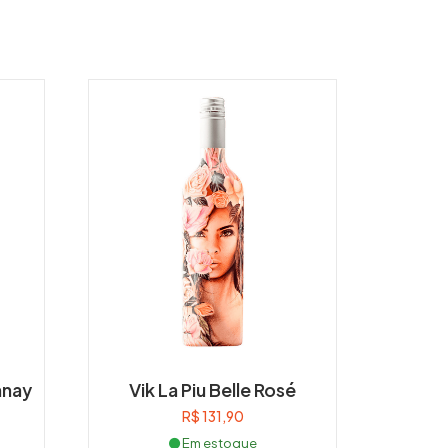
nnay
Vik La Piu Belle Rosé
R$
131,90
Em estoque