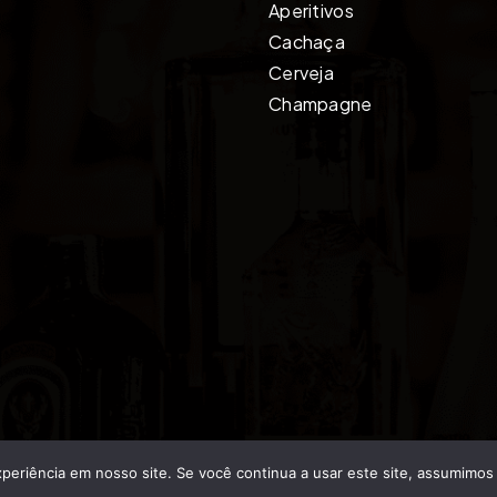
Aperitivos
Cachaça
Cerveja
Champagne
Milão 2026 © Todos os direitos reservados. Desenvolvido po
periência em nosso site. Se você continua a usar este site, assumimos 