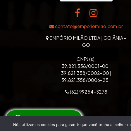
contato@emporiomilao.com.br
EMPÓRIO MILÃO LTDA | GOIÂNIA -
GO
CNPJ (s):
39.821.358/0001-00 |
39.821.358/0002-00 |
39.821.358/0006-25 |
(62) 99254-3278
(62) 99254-3278
Empório 
Nós utilizamos cookies para garantir que você tenha a melhor ex