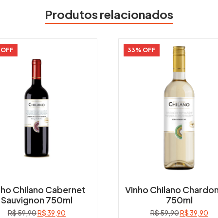
Produtos relacionados
 OFF
33% OFF
nho Chilano Cabernet
Vinho Chilano Chardo
Sauvignon 750ml
750ml
O
O
O
O
R$
59,90
R$
39,90
R$
59,90
R$
39,90