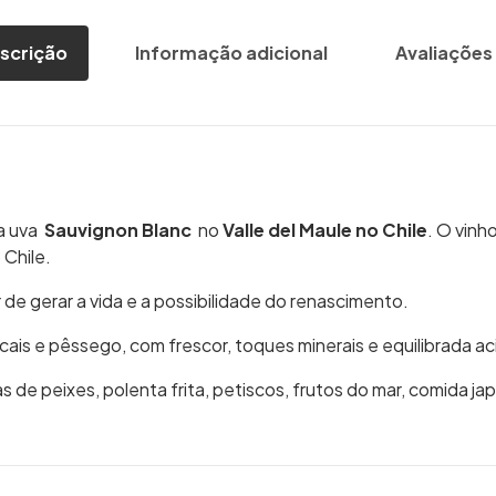
scrição
Informação adicional
Avaliações 
a uva
Sauvignon Blanc
no
Valle del Maule no Chile
. O vinh
 Chile.
r de gerar a vida e a possibilidade do renascimento.
cais e pêssego, com frescor, toques minerais e equilibrada ac
as de peixes, polenta frita, petiscos, frutos do mar, comida ja