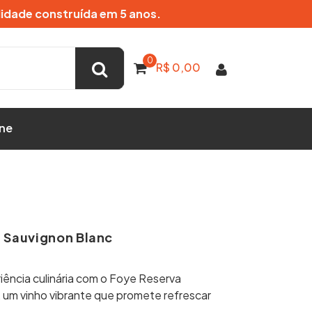
lidade construída em 5 anos.
0
R$
0,00
ne
 Sauvignon Blanc
riência culinária com o Foye Reserva
 um vinho vibrante que promete refrescar