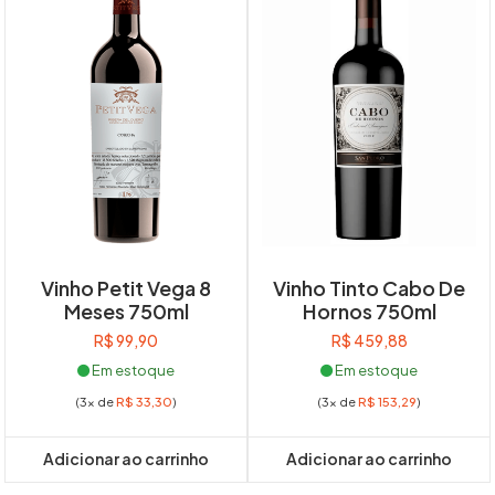
Vinho Petit Vega 8
Vinho Tinto Cabo De
Meses 750ml
Hornos 750ml
R$
99,90
R$
459,88
Em estoque
Em estoque
(3x de
R$
33,30
)
(3x de
R$
153,29
)
Adicionar ao carrinho
Adicionar ao carrinho