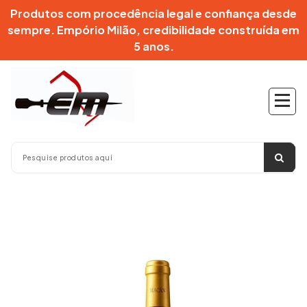
Pular
Produtos com procedência legal e confiança desde
para
sempre. Empório Milão, credibilidade construída em
o
5 anos.
conteúdo