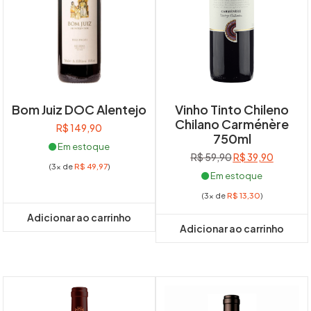
Bom Juiz DOC Alentejo
Vinho Tinto Chileno
Chilano Carménère
R$
149,90
750ml
Em estoque
O
O
R$
59,90
R$
39,90
(3x de
R$
49,97
)
preço
preço
Em estoque
original
atual
(3x de
R$
13,30
)
era:
é:
R$ 59,90.
R$ 39,90
Adicionar ao carrinho
Adicionar ao carrinho