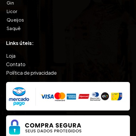
Gin
Licor
Queijos
Saquê
Tequila
Links úteis:
Vinho
Vodkas
Loja
Whisky
Contato
Política de privacidade