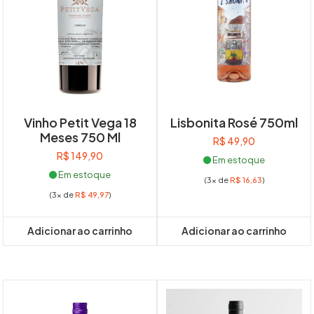
Vinho Petit Vega 18
Lisbonita Rosé 750ml
Meses 750 Ml
R$
49,90
R$
149,90
Em estoque
Em estoque
(3x de
R$
16,63
)
(3x de
R$
49,97
)
Adicionar ao carrinho
Adicionar ao carrinho