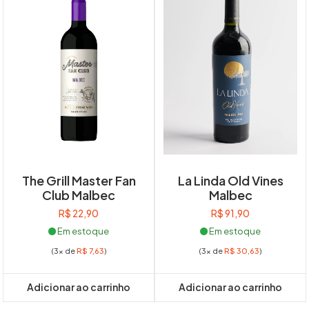
The Grill Master Fan
La Linda Old Vines
Club Malbec
Malbec
R$
22,90
R$
91,90
Em estoque
Em estoque
(3x de
R$
7,63
)
(3x de
R$
30,63
)
Adicionar ao carrinho
Adicionar ao carrinho