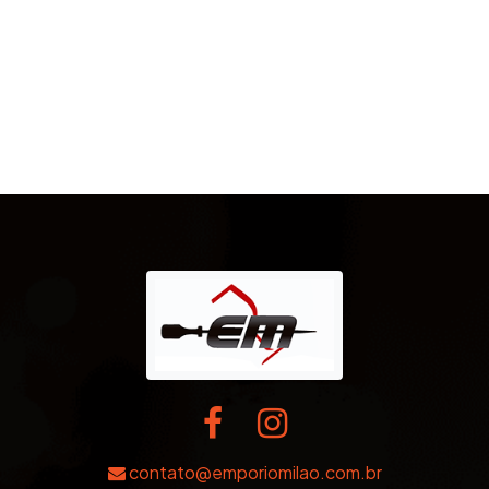
contato@emporiomilao.com.br