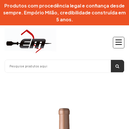
Pular
Produtos com procedência legal e confiança desde
para
sempre. Empório Milão, credibilidade construída em
o
5 anos.
conteúdo