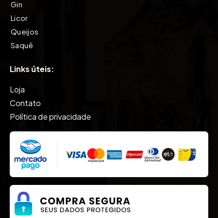
Gin
Licor
Queijos
Saquê
Tequila
Links úteis:
Vinho
Vodkas
Loja
Whisky
Contato
Política de privacidade