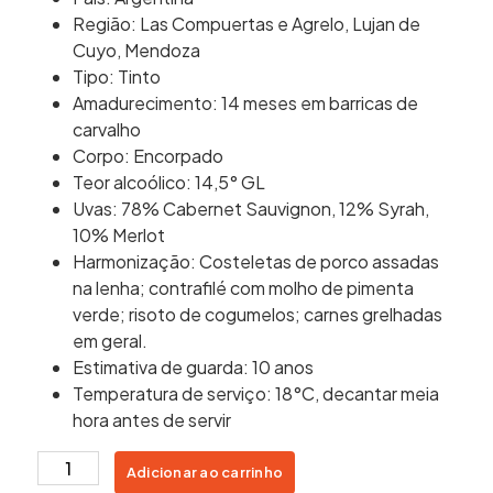
Região: Las Compuertas e Agrelo, Lujan de
Cuyo, Mendoza
Tipo: Tinto
Amadurecimento: 14 meses em barricas de
carvalho
Corpo: Encorpado
Teor alcoólico: 14,5° GL
Uvas: 78% Cabernet Sauvignon, 12% Syrah,
10% Merlot
Harmonização: Costeletas de porco assadas
na lenha; contrafilé com molho de pimenta
verde; risoto de cogumelos; carnes grelhadas
em geral.
Estimativa de guarda: 10 anos
Temperatura de serviço: 18°C, decantar meia
hora antes de servir
RED
Adicionar ao carrinho
BLEND