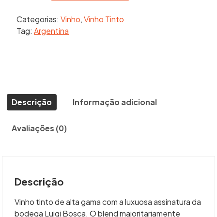
DE
Categorias:
Vinho
,
Vinho Tinto
SANGRE
Tag:
Argentina
(LUIGI
BOSCA)
quantidade
Descrição
Informação adicional
Avaliações (0)
Descrição
Vinho tinto de alta gama com a luxuosa assinatura da
bodega Luigi Bosca. O blend majoritariamente