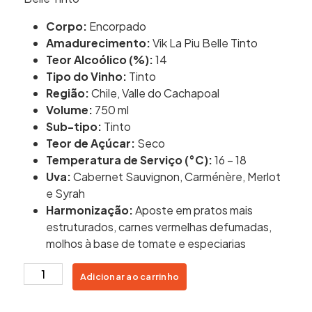
Corpo:
Encorpado
Amadurecimento:
Vik La Piu Belle Tinto
Teor Alcoólico (%):
14
Tipo do Vinho:
Tinto
Região:
Chile, Valle do Cachapoal
Volume:
750 ml
Sub-tipo:
Tinto
Teor de Açúcar:
Seco
Temperatura de Serviço (°C):
16 – 18
Uva:
Cabernet Sauvignon, Carménère, Merlot
e Syrah
Harmonização:
Aposte em pratos mais
estruturados, carnes vermelhas defumadas,
molhos à base de tomate e especiarias
Vinho
Adicionar ao carrinho
Tinto
Vik