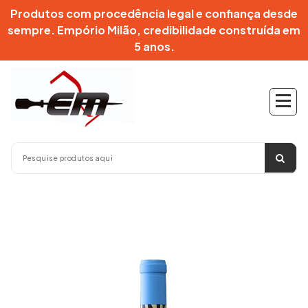
Pular
Produtos com procedência legal e confiança desde
para
sempre. Empório Milão, credibilidade construída em
o
5 anos.
conteúdo