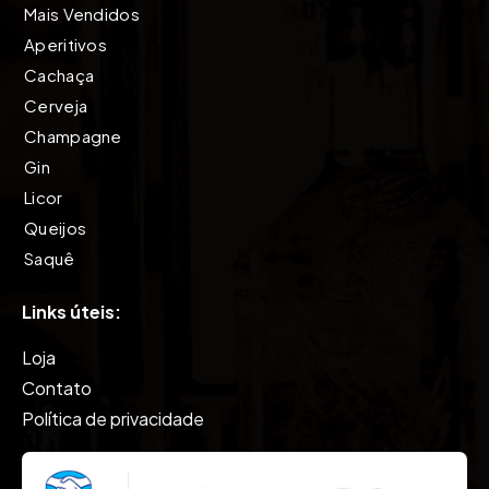
Mais Vendidos
Aperitivos
Cachaça
Cerveja
Champagne
Gin
Licor
Queijos
Saquê
Tequila
Links úteis:
Vinho
Vodkas
Loja
Whisky
Contato
Política de privacidade