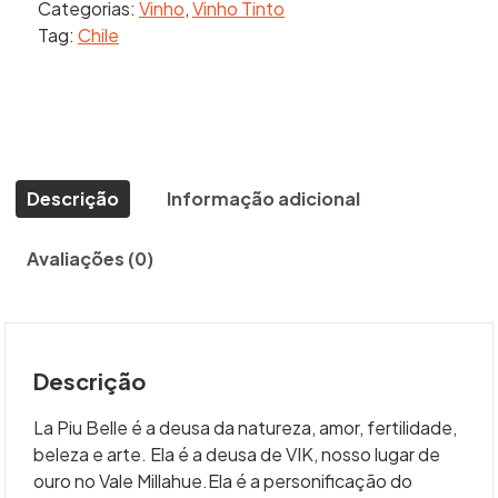
Categorias:
Vinho
,
Vinho Tinto
La
Tag:
Chile
Piu
Belle
750
ml
quantidade
Descrição
Informação adicional
Avaliações (0)
Descrição
La Piu Belle é a deusa da natureza, amor, fertilidade,
beleza e arte. Ela é a deusa de VIK, nosso lugar de
ouro no Vale Millahue.Ela é a personificação do