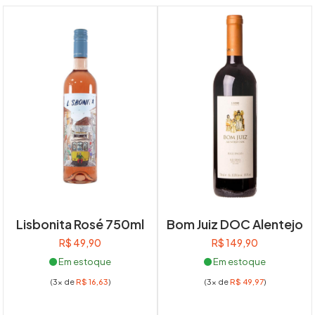
Lisbonita Rosé 750ml
Bom Juiz DOC Alentejo
R$
49,90
R$
149,90
Em estoque
Em estoque
(3x de
R$
16,63
)
(3x de
R$
49,97
)