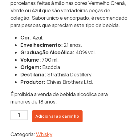
porcelanas feitas à mão nas cores Vermelho Grená,
Verde ou Azul que são verdadeiras peças de
coleção. Sabor único e encorpado, é recomendado
para pessoas que apreciam este tipo de bebida.
Cor:
Azul.
Envelhecimento:
21 anos.
Graduação Alcoólica:
40% vol.
Volume:
700 ml.
Origem:
Escócia
Destilaria:
Strathisla Destillery.
Produtor:
Chivas Brothers Ltd.
É proibida a venda de bebida alcoólica para
menores de 18 anos.
Whisky
Adicionar ao carrinho
Chivas
Royal
Categoria:
Whisky
Salute