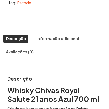
Tag:
Escócia
21
anos
Azul
quantidade
Descrição
Informação adicional
Avaliações (0)
Descrição
Whisky Chivas Royal
Salute 21 anos Azul 700 ml
Criado em homenagem à coroação da Rainha