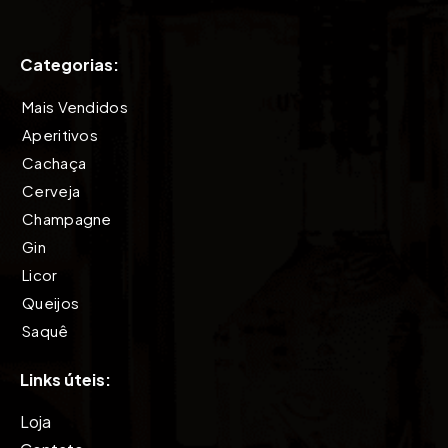
Categorias:
Mais Vendidos
Aperitivos
Cachaça
Cerveja
Champagne
Gin
Licor
Queijos
Saquê
Tequila
Links úteis:
Vinho
Vodkas
Loja
Whisky