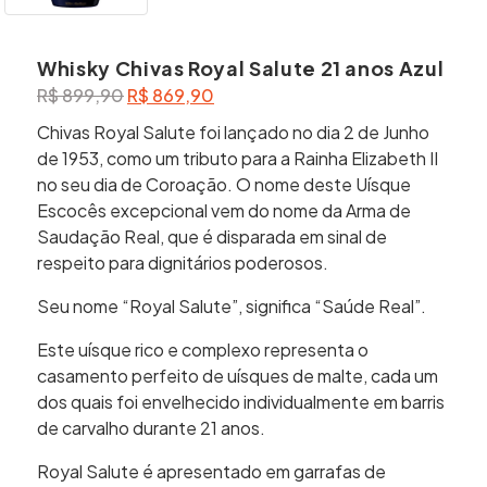
Whisky Chivas Royal Salute 21 anos Azul
O
O
R$
899,90
R$
869,90
preço
preço
Chivas Royal Salute foi lançado no dia 2 de Junho
original
atual
de 1953, como um tributo para a Rainha Elizabeth II
era:
é:
no seu dia de Coroação. O nome deste Uísque
R$ 899,90.
R$ 869,90.
Escocês excepcional vem do nome da Arma de
Saudação Real, que é disparada em sinal de
respeito para dignitários poderosos.
Seu nome “Royal Salute”, significa “Saúde Real”.
Este uísque rico e complexo representa o
casamento perfeito de uísques de malte, cada um
dos quais foi envelhecido individualmente em barris
de carvalho durante 21 anos.
Royal Salute é apresentado em garrafas de