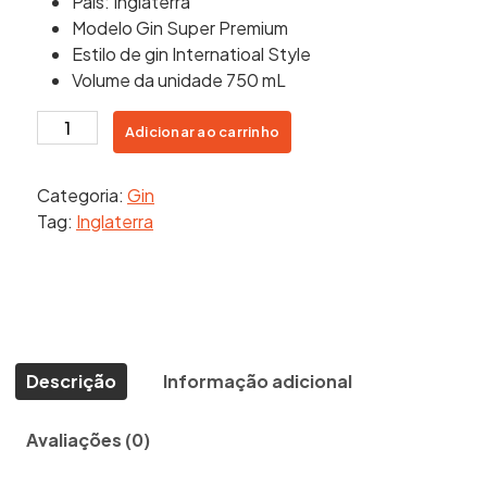
País: Inglaterra
Modelo Gin Super Premium
Estilo de gin Internatioal Style
Volume da unidade 750 mL
Gin
Adicionar ao carrinho
Hendricks
Flora
Categoria:
Gin
Adora
Tag:
Inglaterra
750
ml
quantidade
Descrição
Informação adicional
Avaliações (0)