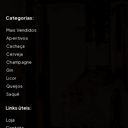
Categorias:
Mais Vendidos
Aperitivos
Cachaça
Cerveja
Champagne
Gin
Licor
Queijos
Saquê
Tequila
Links úteis:
Vinho
Vodkas
Loja
Whisky
Contato