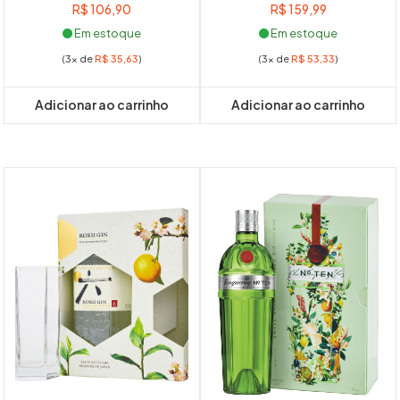
R$
106,90
R$
159,99
Em estoque
Em estoque
(3x de
R$
35,63
)
(3x de
R$
53,33
)
Adicionar ao carrinho
Adicionar ao carrinho