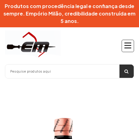
Pular
Produtos com procedência legal e confiança desde
para
sempre. Empório Milão, credibilidade construída em
o
5 anos.
conteúdo