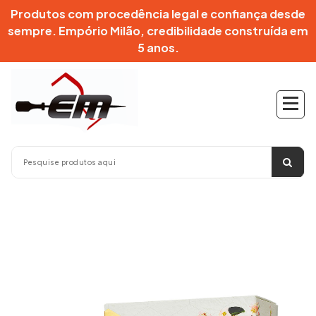
Pular
Produtos com procedência legal e confiança desde
para
sempre. Empório Milão, credibilidade construída em
o
5 anos.
conteúdo