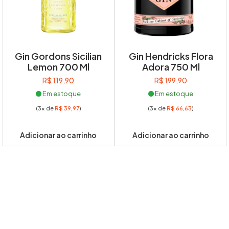
Gin Gordons Sicilian
Gin Hendricks Flora
Lemon 700 Ml
Adora 750 Ml
R$
119,90
R$
199,90
Em estoque
Em estoque
(3x de
R$
39,97
)
(3x de
R$
66,63
)
Adicionar ao carrinho
Adicionar ao carrinho