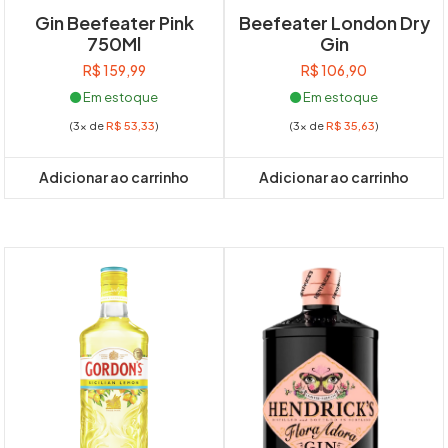
Gin Beefeater Pink
Beefeater London Dry
750Ml
Gin
R$
159,99
R$
106,90
Em estoque
Em estoque
(3x de
R$
53,33
)
(3x de
R$
35,63
)
Adicionar ao carrinho
Adicionar ao carrinho