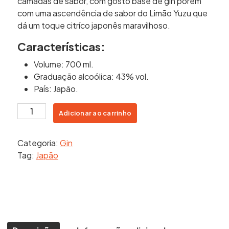
camadas de sabor, com gosto base de gin porém
com uma ascendência de sabor do Limão Yuzu que
dá um toque citríco japonês maravilhoso.
Características:
Volume: 700 ml.
Graduação alcoólica: 43% vol.
País: Japão.
Gin
Adicionar ao carrinho
Roku
700ml
Categoria:
Gin
quantidade
Tag:
Japão