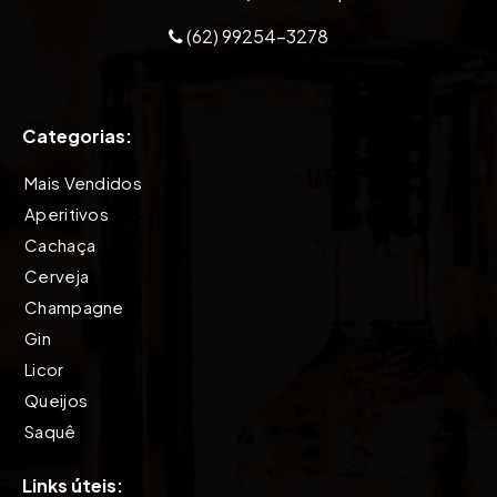
(62) 99254-3278
Categorias:
Mais Vendidos
Aperitivos
Cachaça
Cerveja
Champagne
Gin
Licor
Queijos
Saquê
Tequila
Links úteis:
Vinho