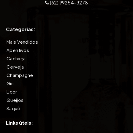
(62) 99254-3278
Categorias:
Mais Vendidos
Aperitivos
Cachaça
Cerveja
Champagne
Gin
Licor
Queijos
Saquê
Tequila
Links úteis:
Vinho