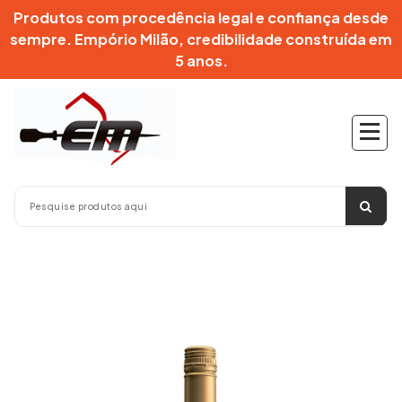
Pular
Produtos com procedência legal e confiança desde
para
sempre. Empório Milão, credibilidade construída em
o
5 anos.
conteúdo