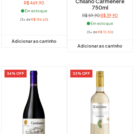
Chilano Carménère
R$
469,90
750ml
Em estoque
O
O
R$
59,90
R$
39,90
(3x de
R$
156,63
)
preço
preço
Em estoque
original
atual
(3x de
R$
13,30
)
era:
é:
R$ 59,90.
R$ 39,90
Adicionar ao carrinho
Adicionar ao carrinho
36% OFF
33% OFF