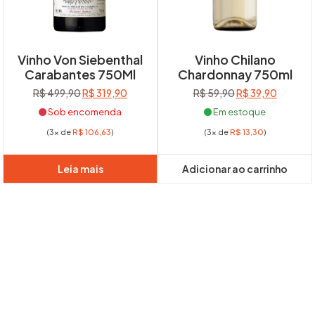
Vinho Von Siebenthal
Vinho Chilano
Carabantes 750Ml
Chardonnay 750ml
O
O
O
O
R$
499,90
R$
319,90
R$
59,90
R$
39,90
preço
preço
preço
preço
Sob encomenda
Em estoque
original
atual
original
atual
(3x de
R$
106,63
)
(3x de
R$
13,30
)
era:
é:
era:
é:
R$ 499,90.
R$ 319,90.
R$ 59,90.
R$ 39,90
Leia mais
Adicionar ao carrinho