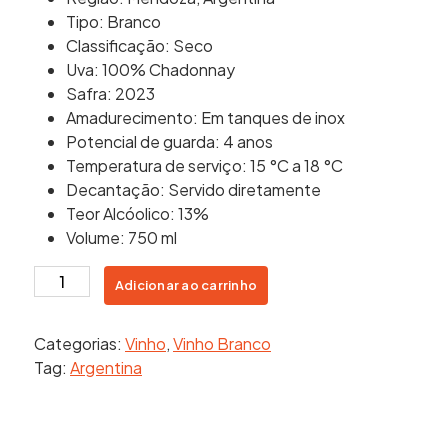
Tipo: Branco
Classificação: Seco
Uva: 100% Chadonnay
Safra: 2023
Amadurecimento: Em tanques de inox
Potencial de guarda: 4 anos
Temperatura de serviço: 15 °C a 18 °C
Decantação: Servido diretamente
Teor Alcóolico: 13%
Volume: 750 ml
Luigi
Adicionar ao carrinho
Bosca
Chardonnay
Categorias:
Vinho
,
Vinho Branco
La
Tag:
Argentina
Linda
2023
quantidade