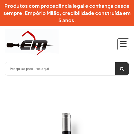
Pular
Produtos com procedência legal e confiança desde
para
sempre. Empório Milão, credibilidade construída em
o
5 anos.
conteúdo