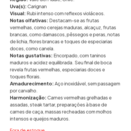
Uva(s):
Carignan
Visual:
Rubi intenso com reflexos violáceos.
Notas olfativas:
Destacam-se as frutas
vermelhas, como cerejas maduras, alcaçuz, frutas
brancas, como damascos, pêssegos e peras, notas
de lichia, flores brancas e toques de especiarias
doces, como canela.
Notas gustativas:
Encorpado, com taninos
maduros e acidez equilibrada. Seu final de boca
revela frutas vermelhas, especiarias doces e
toques florais.
Amadurecimento:
Aço inoxidável, sem passagem
por carvalho.
Harmonização:
Carnes vermelhas grelhadas e
assadas, steak tartar, preparações à base de
carnes de caça, massas recheadas com molhos
intensos e queijos maduros.
Fora de estoque