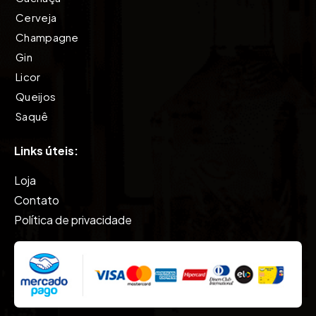
Cerveja
Champagne
Gin
Licor
Queijos
Saquê
Tequila
Links úteis:
Vinho
Vodkas
Loja
Whisky
Contato
Política de privacidade