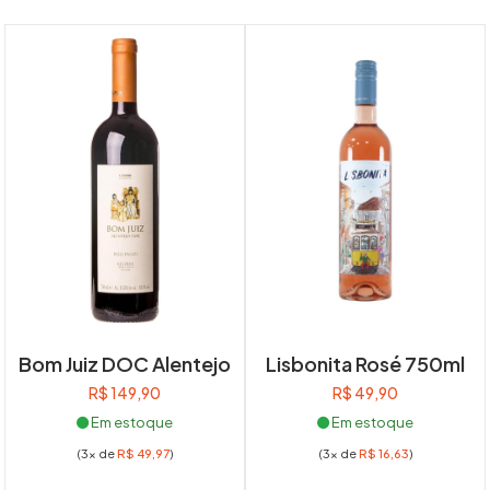
Bom Juiz DOC Alentejo
Lisbonita Rosé 750ml
R$
149,90
R$
49,90
Em estoque
Em estoque
(3x de
R$
49,97
)
(3x de
R$
16,63
)