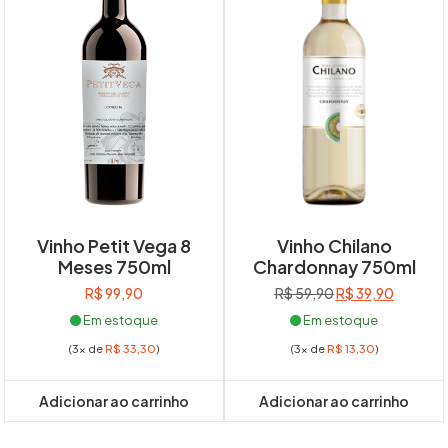
Vinho Petit Vega 8
Vinho Chilano
Meses 750ml
Chardonnay 750ml
O
O
R$
99,90
R$
59,90
R$
39,90
preço
preço
Em estoque
Em estoque
original
atual
(3x de
R$
33,30
)
(3x de
R$
13,30
)
era:
é:
R$ 59,90.
R$ 39,90
Adicionar ao carrinho
Adicionar ao carrinho