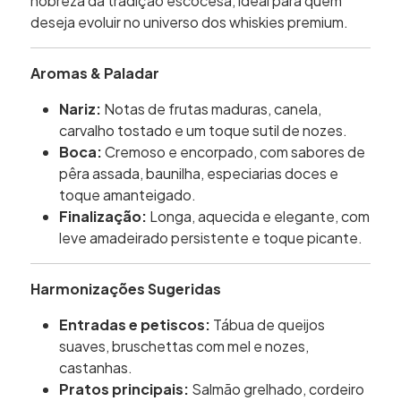
nobreza da tradição escocesa, ideal para quem
deseja evoluir no universo dos whiskies premium.
Aromas & Paladar
Nariz:
Notas de frutas maduras, canela,
carvalho tostado e um toque sutil de nozes.
Boca:
Cremoso e encorpado, com sabores de
pêra assada, baunilha, especiarias doces e
toque amanteigado.
Finalização:
Longa, aquecida e elegante, com
leve amadeirado persistente e toque picante.
Harmonizações Sugeridas
Entradas e petiscos:
Tábua de queijos
suaves, bruschettas com mel e nozes,
castanhas.
Pratos principais:
Salmão grelhado, cordeiro