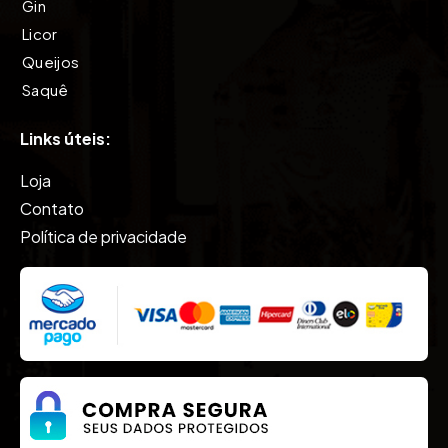
Gin
Licor
Queijos
Saquê
Tequila
Links úteis:
Vinho
Vodkas
Loja
Whisky
Contato
Política de privacidade