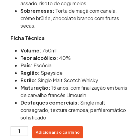
assado, risoto de cogumelos.
Sobremesas:
Torta de maçã com canela,
crème brûlée, chocolate branco com frutas
secas.
Ficha Técnica
Volume:
750ml
Teor alcoólico:
40%
País:
Escócia
Região:
Speyside
Estilo:
Single Malt Scotch Whisky
Maturação:
15 anos, com finalização em barris
de carvalho francês Limousin
Destaques comerciais:
Single malt
consagrado, textura cremosa, perfil aromático
sofisticado
Whisky
Adicionar ao carrinho
The