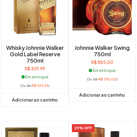
Whisky Johnnie Walker
Johnnie Walker Swing
Gold Label Reserve
750ml
750ml
R$
885,00
R$
309,99
Em estoque
Em estoque
(3x de
R$
295,00
)
(3x de
R$
103,33
)
Adicionar ao carrinho
Adicionar ao carrinho
29% OFF