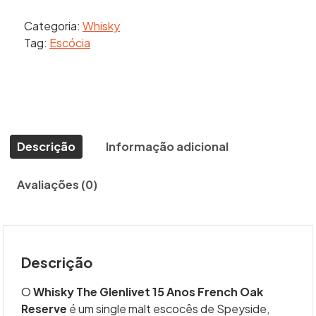
Glenlivet
Categoria:
Whisky
15
Tag:
Escócia
Anos
French
Oak
Reserve
quantidade
Descrição
Informação adicional
Avaliações (0)
Descrição
O
Whisky The Glenlivet 15 Anos French Oak
Reserve
é um single malt escocês de Speyside,