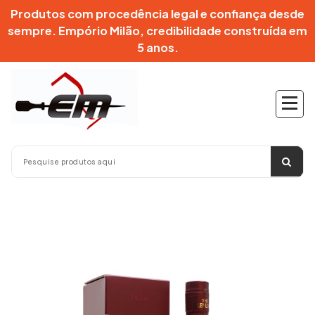
Pular
Produtos com procedência legal e confiança desde
para
sempre. Empório Milão, credibilidade construída em
o
5 anos.
conteúdo